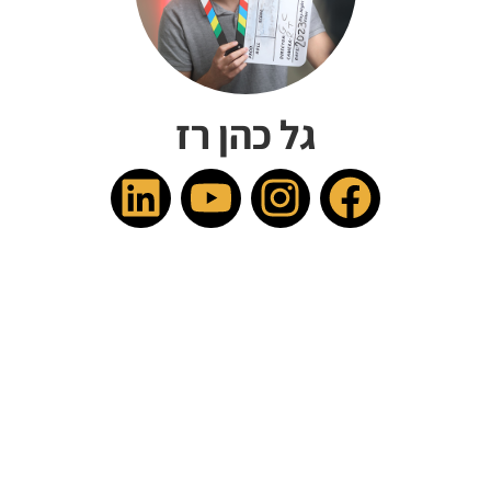
גל כהן רז